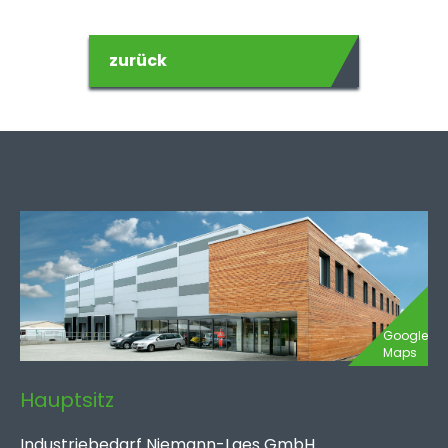
zurück
Google
Maps
Hauptsitz
Industriebedarf Niemann-Laes GmbH